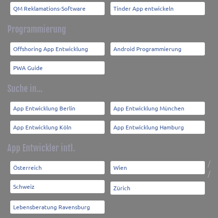
QM Reklamations-Software
Tinder App entwickeln
Programmierung
Offshoring App Entwicklung
Android Programmierung
PWA Guide
Suche in...
App Entwicklung Berlin
App Entwicklung München
App Entwicklung Köln
App Entwicklung Hamburg
App Entwickler intl.
/
Österreich
Wien
/
Schweiz
Zürich
Lebensberatung Ravensburg