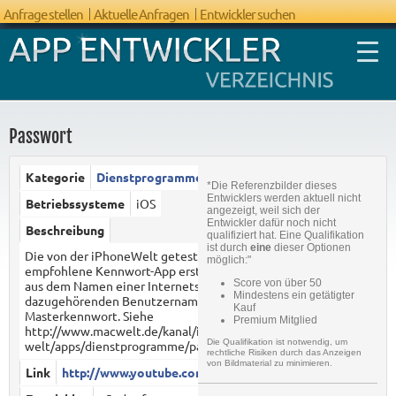
Anfrage stellen
Aktuelle Anfragen
Entwickler suchen
Passwort
Kategorie
Dienstprogramme
*Die Referenzbilder dieses
FAQ App
Entwicklers werden aktuell nicht
Betriebssysteme
iOS
angezeigt, weil sich der
Entwicklung
Entwickler dafür noch nicht
Beschreibung
qualifiziert hat. Eine Qualifikation
ist durch
eine
dieser Optionen
Die von der iPhoneWelt getestete und
möglich:"
empfohlene Kennwort-App erstellt Passwörter
Score von über 50
aus dem Namen einer Internetseite, dem
Mindestens ein getätigter
dazugehörenden Benutzernamen und einem
Kauf
Masterkennwort. Siehe
Premium Mitglied
http://www.macwelt.de/kanal/iphone-
Die Qualifikation ist notwendig, um
welt/apps/dienstprogramme/passwort/184/1967
rechtliche Risiken durch das Anzeigen
von Bildmaterial zu minimieren.
Link
http://www.youtube.com/watch?v...