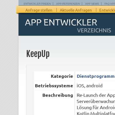
ENTWICKLER FINDEN
APP-REFERENZEN
APP NEWS
FAQ AP
Anfrage stellen
Aktuelle Anfragen
Entwickl
KeepUp
Kategorie
Dienstprogramm
Betriebssysteme
iOS, android
Beschreibung
Re-Launch der App
Serverüberwachun
Lösung für Androi
Kotlin Multiplatfo