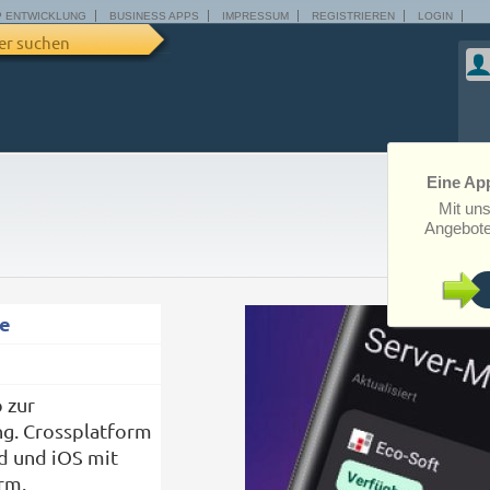
P ENTWICKLUNG
BUSINESS APPS
IMPRESSUM
REGISTRIEREN
LOGIN
er suchen
Eine App
Mit un
Angebote
e
 zur
g. Crossplatform
d und iOS mit
rm.