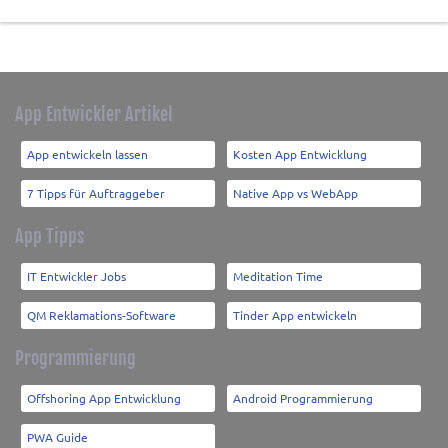
App Entwickler Artikel
App entwickeln lassen
Kosten App Entwicklung
7 Tipps für Auftraggeber
Native App vs WebApp
App Tipps
IT Entwickler Jobs
Meditation Time
QM Reklamations-Software
Tinder App entwickeln
Programmierung
Offshoring App Entwicklung
Android Programmierung
PWA Guide