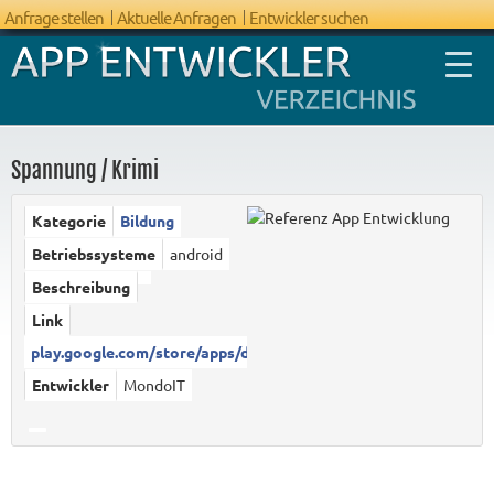
Anfrage stellen
Aktuelle Anfragen
Entwickler suchen
Spannung / Krimi
Kategorie
Bildung
FAQ App
Betriebssysteme
android
Entwicklung
Beschreibung
Link
play.google.com/store/apps/det...
Entwickler
MondoIT