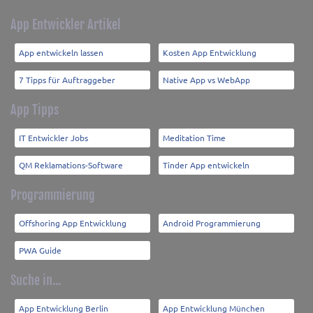
App Entwickler Artikel
App entwickeln lassen
Kosten App Entwicklung
7 Tipps für Auftraggeber
Native App vs WebApp
App Tipps
IT Entwickler Jobs
Meditation Time
QM Reklamations-Software
Tinder App entwickeln
Programmierung
Offshoring App Entwicklung
Android Programmierung
PWA Guide
Suche in...
App Entwicklung Berlin
App Entwicklung München