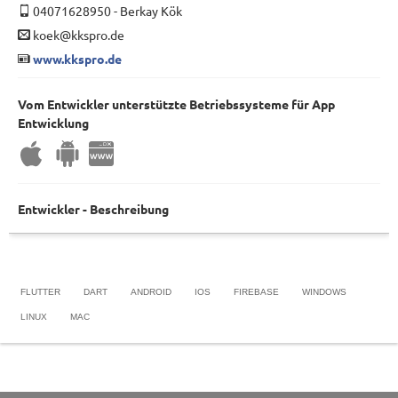
04071628950
-
Berkay Kök
koek@kkspro.de
www.kkspro.de
Vom Entwickler unterstützte Betriebssysteme für App
Entwicklung
Entwickler - Beschreibung
FLUTTER
DART
ANDROID
IOS
FIREBASE
WINDOWS
LINUX
MAC