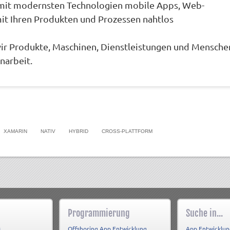
mit modernsten Technologien mobile Apps, Web-
t Ihren Produkten und Prozessen nahtlos
r Produkte, Maschinen, Dienstleistungen und Mensche
narbeit.
XAMARIN
NATIV
HYBRID
CROSS-PLATTFORM
Programmierung
Suche in...
s
Offshoring App Entwicklung
App Entwicklun