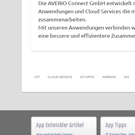
Die AVERIO Connect GmbH entwickelt 
Anwendungen und Cloud Services die mi
zusammenarbeiten.
Mit unseren Anwendungen verbinden wi
eine bessere und effizientere Zusamme
IOT
CLOUD DIENSTE
IOT APPS
ANDROID
IOS
App Entwickler Artikel
App Tipps
App entwickeln lassen
IT Entwickler Job