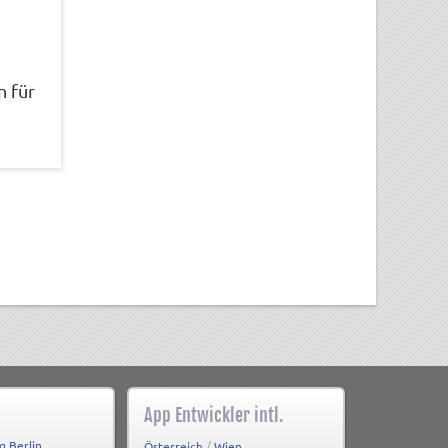
n für
App Entwickler intl.
g Berlin
/
Österreich
Wien