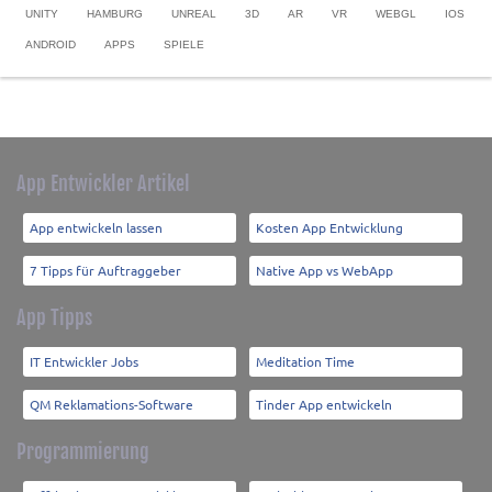
UNITY
HAMBURG
UNREAL
3D
AR
VR
WEBGL
IOS
ANDROID
APPS
SPIELE
App Entwickler Artikel
App entwickeln lassen
Kosten App Entwicklung
7 Tipps für Auftraggeber
Native App vs WebApp
App Tipps
IT Entwickler Jobs
Meditation Time
QM Reklamations-Software
Tinder App entwickeln
Programmierung