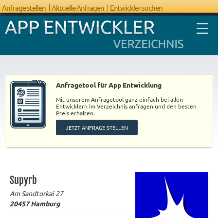
Anfrage stellen
Aktuelle Anfragen
Entwickler suchen
Anfragetool für App Entwicklung
Mit unserem Anfragetool ganz einfach bei allen
FAQ App
Entwicklern im Verzeichnis anfragen und den besten
Preis erhalten.
Entwicklung
JETZT ANFRAGE STELLEN
Supyrb
Am Sandtorkai 27
20457
Hamburg