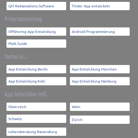
QM Reklamations-Software
Tinder App entwickeln
Programmierung
Offshoring App Entwicklung
Android Programmierung
PWA Guide
Suche in...
App Entwicklung Berlin
App Entwicklung München
App Entwicklung Köln
App Entwicklung Hamburg
App Entwickler intl.
/
Österreich
Wien
/
Schweiz
Zürich
Lebensberatung Ravensburg