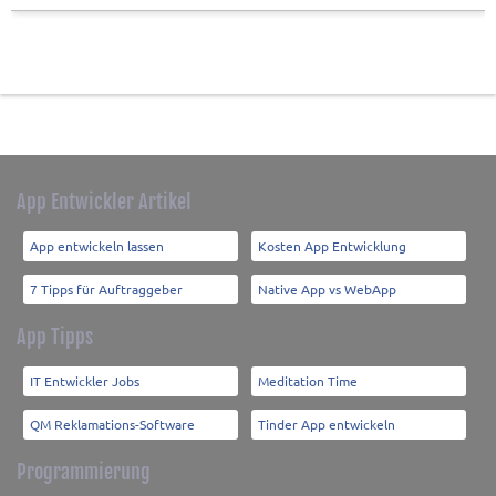
App Entwickler Artikel
App entwickeln lassen
Kosten App Entwicklung
7 Tipps für Auftraggeber
Native App vs WebApp
App Tipps
IT Entwickler Jobs
Meditation Time
QM Reklamations-Software
Tinder App entwickeln
Programmierung