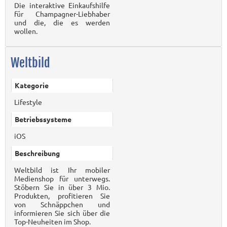
Die interaktive Einkaufshilfe
für Champagner-Liebhaber
und die, die es werden
wollen.
Weltbild
Kategorie
Lifestyle
Betriebssysteme
iOS
Beschreibung
Weltbild ist Ihr mobiler
Medienshop für unterwegs.
Stöbern Sie in über 3 Mio.
Produkten, profitieren Sie
von Schnäppchen und
informieren Sie sich über die
Top-Neuheiten im Shop.