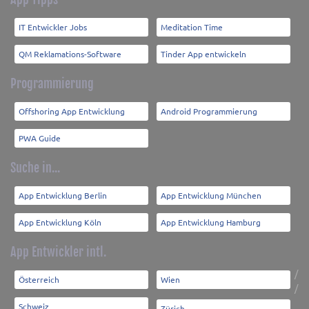
IT Entwickler Jobs
Meditation Time
QM Reklamations-Software
Tinder App entwickeln
Programmierung
Offshoring App Entwicklung
Android Programmierung
PWA Guide
Suche in...
App Entwicklung Berlin
App Entwicklung München
App Entwicklung Köln
App Entwicklung Hamburg
App Entwickler intl.
/
Österreich
Wien
/
Schweiz
Zürich