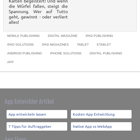
Karten begeistert! Und wenn
die Würfel fallen, steigt die
Spannung. Wer auf Tutto
geht, gewinnt - oder verliert
alles!
MOBILE PUBLISHING
DIGITAL MAGAZINE
IPAD PUBLISHING
IPAD SOLUTIONS
IPAD MAGAZINES
TABLET
ETABLET
ANDROID PUBLISHING
IPHONE SOLUTIONS
DIGITAL PUBLISHING
APP
App Entwickler Artikel
App entwickeln lassen
Kosten App Entwicklung
7 Tipps für Auftraggeber
Native App vs WebApp
App Tipps