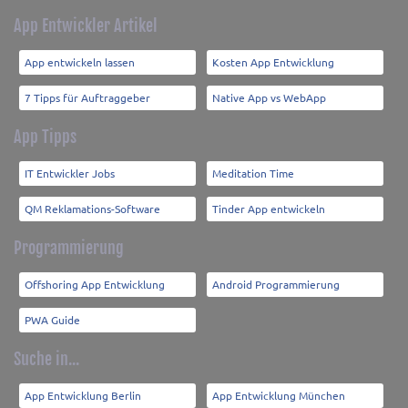
App Entwickler Artikel
App entwickeln lassen
Kosten App Entwicklung
7 Tipps für Auftraggeber
Native App vs WebApp
App Tipps
IT Entwickler Jobs
Meditation Time
QM Reklamations-Software
Tinder App entwickeln
Programmierung
Offshoring App Entwicklung
Android Programmierung
PWA Guide
Suche in...
App Entwicklung Berlin
App Entwicklung München