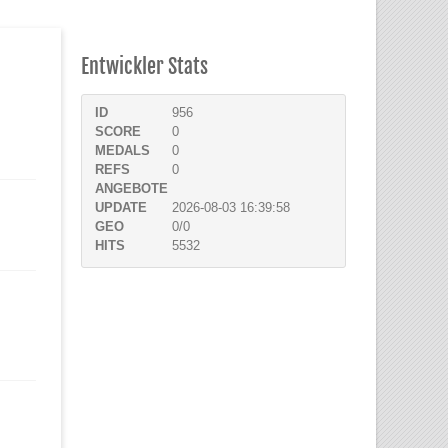
Entwickler Stats
ID
956
SCORE
0
MEDALS
0
REFS
0
ANGEBOTE
UPDATE
2026-08-03 16:39:58
GEO
0/0
HITS
5532