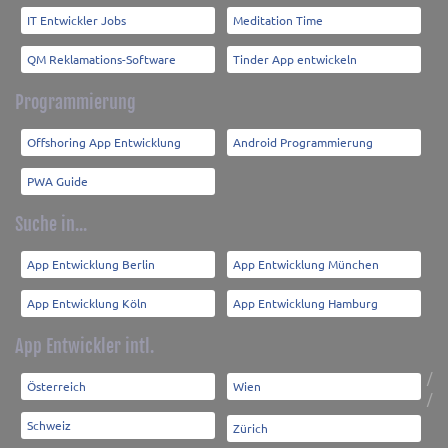
IT Entwickler Jobs
Meditation Time
QM Reklamations-Software
Tinder App entwickeln
Programmierung
Offshoring App Entwicklung
Android Programmierung
PWA Guide
Suche in...
App Entwicklung Berlin
App Entwicklung München
App Entwicklung Köln
App Entwicklung Hamburg
App Entwickler intl.
/
Österreich
Wien
/
Schweiz
Zürich