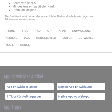
Score von über 50
Mindestens ein getätigter Kauf
Premium Mitglied
Die Qualifikation ist notwendig, um rechtliche Risiken durch das Anzeigen von
Bildmaterial zu minimieren.
IPHONE
IPOD
IPAD
APP
APPS
ENTWICKLUNG
ANDROID
JAVA
MOBILEBUTLER
DURION
ENTWICKLER
MOBIL
MOBILE
App Entwickler Artikel
App entwickeln lassen
Kosten App Entwicklung
7 Tipps für Auftraggeber
Native App vs WebApp
App Tipps