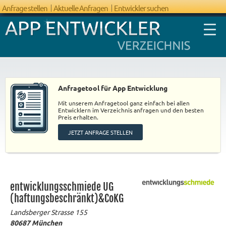
Anfrage stellen
Aktuelle Anfragen
Entwickler suchen
Anfragetool für App Entwicklung
Mit unserem Anfragetool ganz einfach bei allen
FAQ App
Entwicklern im Verzeichnis anfragen und den besten
Preis erhalten.
Entwicklung
JETZT ANFRAGE STELLEN
entwicklungsschmiede UG
(haftungsbeschränkt)&CoKG
Landsberger Strasse 155
80687
München