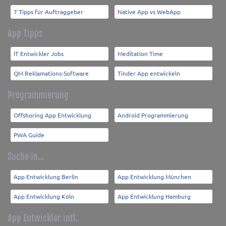
7 Tipps für Auftraggeber
Native App vs WebApp
App Tipps
IT Entwickler Jobs
Meditation Time
QM Reklamations-Software
Tinder App entwickeln
Programmierung
Offshoring App Entwicklung
Android Programmierung
PWA Guide
Suche in...
App Entwicklung Berlin
App Entwicklung München
App Entwicklung Köln
App Entwicklung Hamburg
App Entwickler intl.