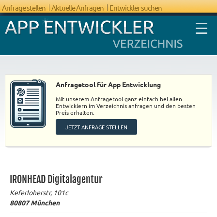
Anfrage stellen
Aktuelle Anfragen
Entwickler suchen
Anfragetool für App Entwicklung
Mit unserem Anfragetool ganz einfach bei allen
FAQ App
Entwicklern im Verzeichnis anfragen und den besten
Preis erhalten.
Entwicklung
JETZT ANFRAGE STELLEN
IRONHEAD Digitalagentur
Keferloherstr, 101c
80807
München