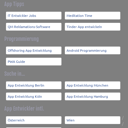
App Tipps
IT Entwickler Jobs
Meditation Time
QM Reklamations-Software
Tinder App entwickeln
Programmierung
Offshoring App Entwicklung
Android Programmierung
PWA Guide
Suche in...
App Entwicklung Berlin
App Entwicklung München
App Entwicklung Köln
App Entwicklung Hamburg
App Entwickler intl.
/
Österreich
Wien
/