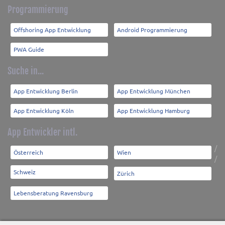
Programmierung
Offshoring App Entwicklung
Android Programmierung
PWA Guide
Suche in...
App Entwicklung Berlin
App Entwicklung München
App Entwicklung Köln
App Entwicklung Hamburg
App Entwickler intl.
/
Österreich
Wien
/
Schweiz
Zürich
Lebensberatung Ravensburg