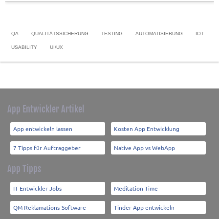
QA
QUALITÄTSSICHERUNG
TESTING
AUTOMATISIERUNG
IOT
USABILITY
UI/UX
App Entwickler Artikel
App entwickeln lassen
Kosten App Entwicklung
7 Tipps für Auftraggeber
Native App vs WebApp
App Tipps
IT Entwickler Jobs
Meditation Time
QM Reklamations-Software
Tinder App entwickeln