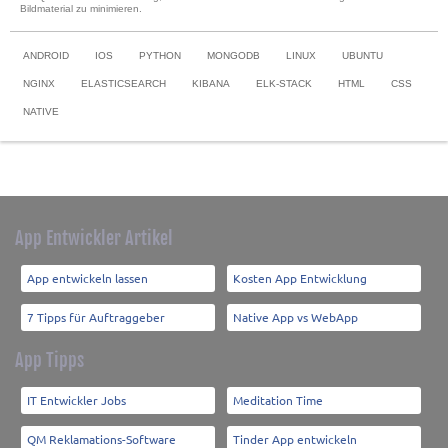
Bildmaterial zu minimieren.
ANDROID
IOS
PYTHON
MONGODB
LINUX
UBUNTU
NGINX
ELASTICSEARCH
KIBANA
ELK-STACK
HTML
CSS
NATIVE
App Entwickler Artikel
App entwickeln lassen
Kosten App Entwicklung
7 Tipps für Auftraggeber
Native App vs WebApp
App Tipps
IT Entwickler Jobs
Meditation Time
QM Reklamations-Software
Tinder App entwickeln