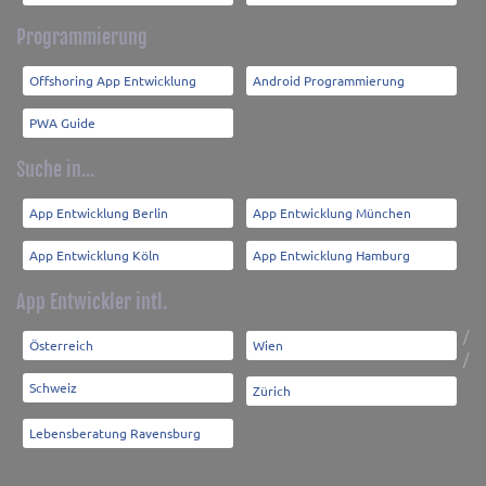
Programmierung
Offshoring App Entwicklung
Android Programmierung
PWA Guide
Suche in...
App Entwicklung Berlin
App Entwicklung München
App Entwicklung Köln
App Entwicklung Hamburg
App Entwickler intl.
/
Österreich
Wien
/
Schweiz
Zürich
Lebensberatung Ravensburg