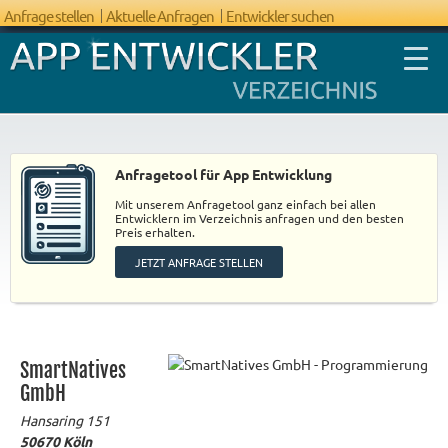
Anfrage stellen
Aktuelle Anfragen
Entwickler suchen
Anfragetool für App Entwicklung
Mit unserem Anfragetool ganz einfach bei allen
FAQ App
Entwicklern im Verzeichnis anfragen und den besten
Preis erhalten.
Entwicklung
JETZT ANFRAGE STELLEN
SmartNatives
GmbH
Hansaring 151
50670
Köln