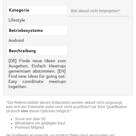
Kategorie
Bild aktuell nicht freigegeben*
Lifestyle
Betriebssysteme
Android
Beschreibung
[DE] Finde neue Ideen zum
Ausgehen. Einfach Meetups
gemeinsam abstimmen. [EN]
Find new ideas for going out.
Easy coordinate meetups
together.
*Die Referenzbilder dieses Entwicklers werden aktuell nicht angezeigt,
weil sich der Entwickler dafür noch nicht qualifiziert hat. Eine Qualifikation
ist durch
eine
dieser Optionen möglich:"
Score von über 50
Mindestens ein getätigter Kauf
Premium Mitglied
Die Qualifikation ist notwendig, um rechtliche Risiken durch das Anzeigen von