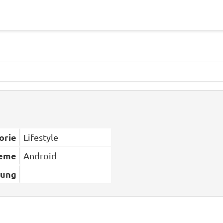
orie
Lifestyle
teme
Android
bung