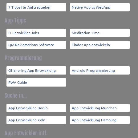
7 Tipps für Auftraggeber
Native App vs WebApp
App Tipps
IT Entwickler Jobs
Meditation Time
QM Reklamations-Software
Tinder App entwickeln
Programmierung
Offshoring App Entwicklung
Android Programmierung
PWA Guide
Suche in...
App Entwicklung Berlin
App Entwicklung München
App Entwicklung Köln
App Entwicklung Hamburg
App Entwickler intl.