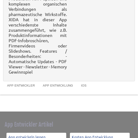
komplexen organischen
Verbindungen als
pharmazeutische Wirkstoffe.
XIDA hat in dieser App
verschiedenste Inhalte
zusammengeführt, wie z.B.
Produktinformationen mit
PDF-Infobroschüren,
Firmenvideos oder
Slideshows. Features /
Besonderheiten: -
Automatische Updates - PDF
Viewer - Newsletter - Memory
Gewinnspiel
APP ENTWICKLER
APP ENTWICKLUNG
IOS
App Entwickler Artikel
App entwickeln lassen
Kosten App Entwicklung