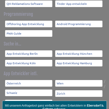
QM Reklamations-Software
Tinder App entwickeln
Programmierung
Offshoring App Entwicklung
Android Programmierung
PWA Guide
Suche in...
App Entwicklung Berlin
App Entwicklung München
App Entwicklung Köln
App Entwicklung Hamburg
App Entwickler intl.
/
Österreich
Wien
/
Schweiz
Zürich
Lebensberatung Ravensburg
Mit unserem Anfragetool ganz einfach bei allen Entwicklern in
Ebersdorf b.