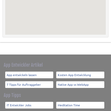
App Entwickler Artikel
App entwickeln lassen
Kosten App Entwicklung
7 Tipps für Auftraggeber
Native App vs WebApp
App Tipps
IT Entwickler Jobs
Meditation Time