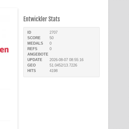
Entwickler Stats
ID
2707
SCORE
50
MEDALS
0
REFS
0
ANGEBOTE
UPDATE
2026-08-07 08:55:16
GEO
51.0452/13.7226
HITS
4198