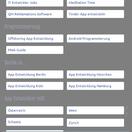
IT Entwickler Jobs
Meditation Time
QM Reklamations-Software
Tinder App entwickeln
Programmierung
Offshoring App Entwicklung
Android Programmierung
PWA Guide
Suche in...
App Entwicklung Berlin
App Entwicklung München
App Entwicklung Köln
App Entwicklung Hamburg
App Entwickler intl.
/
Österreich
Wien
/
Schweiz
Zürich