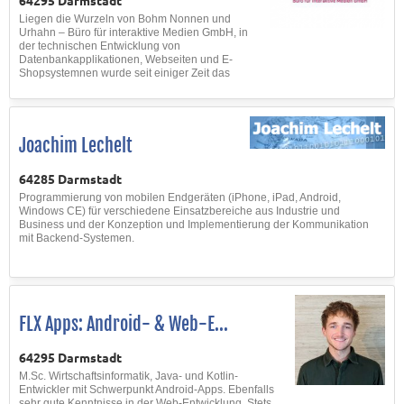
64295 Darmstadt
Liegen die Wurzeln von Bohm Nonnen und
Urhahn – Büro für interaktive Medien GmbH, in
der technischen Entwicklung von
Datenbankapplikationen, Webseiten und E-
Shopsystemnen wurde seit einiger Zeit das
Produktportfolio mit der Entwicklung von Apps
f...
Joachim Lechelt
64285 Darmstadt
Programmierung von mobilen Endgeräten (iPhone, iPad, Android,
Windows CE) für verschiedene Einsatzbereiche aus Industrie und
Business und der Konzeption und Implementierung der Kommunikation
mit Backend-Systemen.
FLX Apps: Android- & Web-E...
64295 Darmstadt
M.Sc. Wirtschaftsinformatik, Java- und Kotlin-
Entwickler mit Schwerpunkt Android-Apps. Ebenfalls
sehr gute Kenntnisse in der Web-Entwicklung. Stets