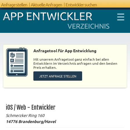
Anfrage stellen
Aktuelle Anfragen
Entwickler suchen
Anfragetool für App Entwicklung
Mit unserem Anfragetool ganz einfach bei allen
FAQ App
Entwicklern im Verzeichnis anfragen und den besten
Preis erhalten.
Entwicklung
JETZT ANFRAGE STELLEN
iOS / Web - Entwickler
Schmerzker Ring 160
14776
Brandenburg/Havel