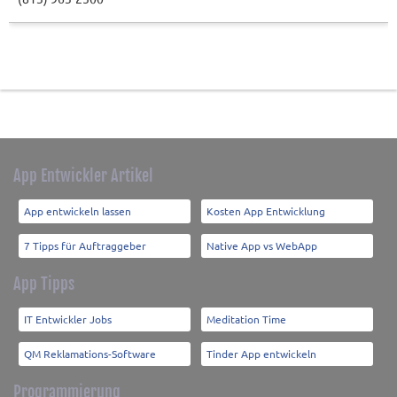
App Entwickler Artikel
App entwickeln lassen
Kosten App Entwicklung
7 Tipps für Auftraggeber
Native App vs WebApp
App Tipps
IT Entwickler Jobs
Meditation Time
QM Reklamations-Software
Tinder App entwickeln
Programmierung