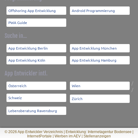
Offshoring App Entwicklung
Android Programmierung
PWA Guide
Suche in...
App Entwicklung Berlin
App Entwicklung München
App Entwicklung Köln
App Entwicklung Hamburg
App Entwickler intl.
/
Österreich
Wien
/
Schweiz
Zürich
Lebensberatung Ravensburg
© 2026 App Entwickler Verzeichnis |
Entwicklung: Internetagentur Bodensee
|
InternetPortale
|
Werben im AEV
|
Stellenanzeigen