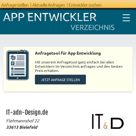
Anfrage stellen
Aktuelle Anfragen
Entwickler suchen
Anfragetool für App Entwicklung
Mit unserem Anfragetool ganz einfach bei allen
FAQ App
Entwicklern im Verzeichnis anfragen und den besten
Preis erhalten.
Entwicklung
JETZT ANFRAGE STELLEN
IT-adn-Design.de
Flehmannshof 22
33613
Bielefeld