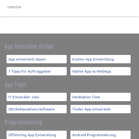
STARTUP
App Entwickler Artikel
App entwickeln lassen
Kosten App Entwicklung
7 Tipps für Auftraggeber
Native App vs WebApp
App Tipps
IT Entwickler Jobs
Meditation Time
QM Reklamations-Software
Tinder App entwickeln
Programmierung
Offshoring App Entwicklung
Android Programmierung