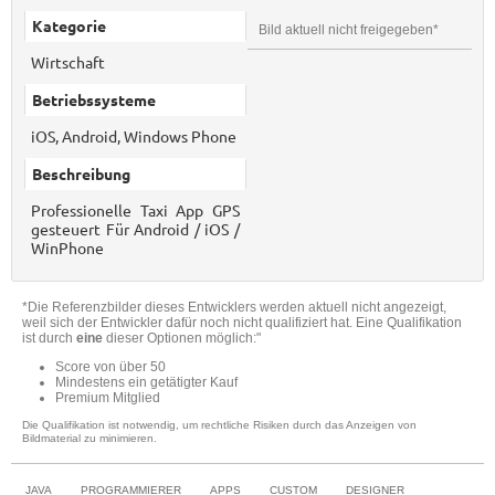
Kategorie
Bild aktuell nicht freigegeben*
Wirtschaft
Betriebssysteme
iOS, Android, Windows Phone
Beschreibung
Professionelle Taxi App GPS
gesteuert Für Android / iOS /
WinPhone
*Die Referenzbilder dieses Entwicklers werden aktuell nicht angezeigt,
weil sich der Entwickler dafür noch nicht qualifiziert hat. Eine Qualifikation
ist durch
eine
dieser Optionen möglich:"
Score von über 50
Mindestens ein getätigter Kauf
Premium Mitglied
Die Qualifikation ist notwendig, um rechtliche Risiken durch das Anzeigen von
Bildmaterial zu minimieren.
JAVA
PROGRAMMIERER
APPS
CUSTOM
DESIGNER