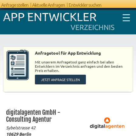
Anfrage stellen
Aktuelle Anfragen
Entwickler suchen
Anfragetool für App Entwicklung
Mit unserem Anfragetool ganz einfach bei allen
FAQ App
Entwicklern im Verzeichnis anfragen und den besten
Preis erhalten.
Entwicklung
JETZT ANFRAGE STELLEN
digitalagenten GmbH -
Consulting Agentur
Sybelstrasse 42
10629
Berlin