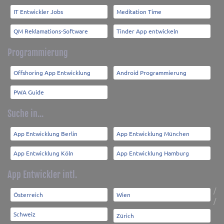
IT Entwickler Jobs
Meditation Time
QM Reklamations-Software
Tinder App entwickeln
Programmierung
Offshoring App Entwicklung
Android Programmierung
PWA Guide
Suche in...
App Entwicklung Berlin
App Entwicklung München
App Entwicklung Köln
App Entwicklung Hamburg
App Entwickler intl.
/
Österreich
Wien
/
Schweiz
Zürich