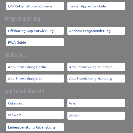
QM Reklamations-Software
Tinder App entwickeln
Programmierung
Offshoring App Entwicklung
Android Programmierung
PWA Guide
Suche in...
App Entwicklung Berlin
App Entwicklung München
App Entwicklung Köln
App Entwicklung Hamburg
App Entwickler intl.
/
Österreich
Wien
/
Schweiz
Zürich
Lebensberatung Ravensburg