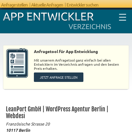
Anfrage stellen
Aktuelle Anfragen
Entwickler suchen
Anfragetool für App Entwicklung
Mit unserem Anfragetool ganz einfach bei allen
FAQ App
Entwicklern im Verzeichnis anfragen und den besten
Preis erhalten.
Entwicklung
JETZT ANFRAGE STELLEN
LeanPort GmbH | WordPress Agentur Berlin |
Webdesi
Französische Strasse 20
10117
Berlin