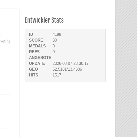
Entwickler Stats
ID
4199
SCORE
30
MEDALS
0
REFS
0
ANGEBOTE
UPDATE
2026-08-07 23:30:17
GEO
52.5181/13.4386
HITS
1517