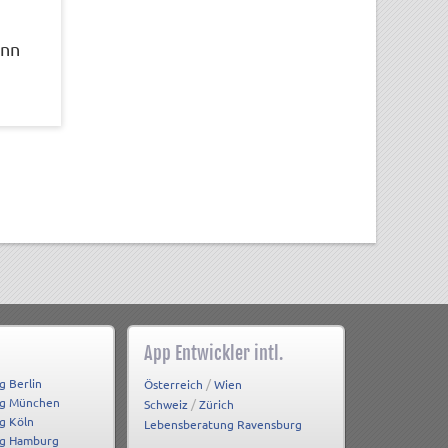
enn
App Entwickler intl.
g Berlin
/
Österreich
Wien
ng München
/
Schweiz
Zürich
g Köln
Lebensberatung Ravensburg
ng Hamburg