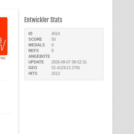
Entwickler Stats
ID
4014
SCORE
50
MEDALS
0
REFS
0
ANGEBOTE
UPDATE
2026-08-07 08:52:31
GEO
52.4123/13.2791
HITS
2513