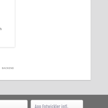
n
BACKEND
App Entwickler intl.