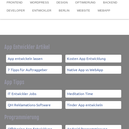
FRONTEND
WORDPRESS
DESIGN
OPTIMIERUNG
BACKEND
DEVELOPER
ENTWICKLER
BERLIN
WEBSITE
WEBAPP
App Entwickler Artikel
App entwickeln lassen
Kosten App Entwicklung
7 Tipps für Auftraggeber
Native App vs WebApp
App Tipps
IT Entwickler Jobs
Meditation Time
QM Reklamations-Software
Tinder App entwickeln
Programmierung
Offshoring App Entwicklung
Android Programmierung