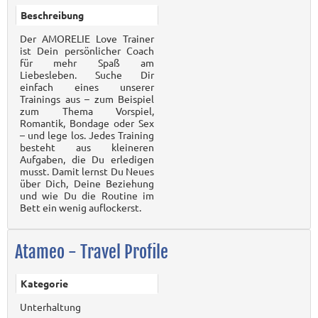
Beschreibung
Der AMORELIE Love Trainer
ist Dein persönlicher Coach
für mehr Spaß am
Liebesleben. Suche Dir
einfach eines unserer
Trainings aus – zum Beispiel
zum Thema Vorspiel,
Romantik, Bondage oder Sex
– und lege los. Jedes Training
besteht aus kleineren
Aufgaben, die Du erledigen
musst. Damit lernst Du Neues
über Dich, Deine Beziehung
und wie Du die Routine im
Bett ein wenig auflockerst.
Atameo - Travel Profile
Kategorie
Unterhaltung