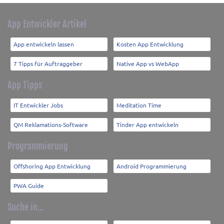
App Entwickler Artikel
App entwickeln lassen
Kosten App Entwicklung
7 Tipps für Auftraggeber
Native App vs WebApp
App Tipps
IT Entwickler Jobs
Meditation Time
QM Reklamations-Software
Tinder App entwickeln
Programmierung
Offshoring App Entwicklung
Android Programmierung
PWA Guide
Suche in...