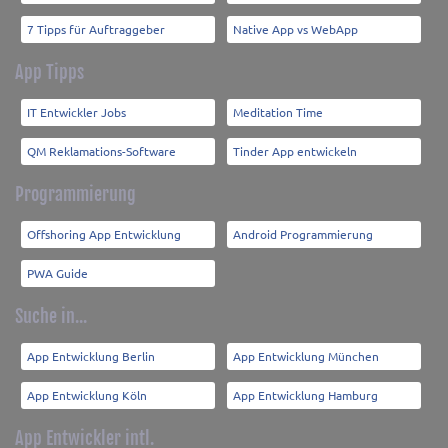
7 Tipps für Auftraggeber
Native App vs WebApp
App Tipps
IT Entwickler Jobs
Meditation Time
QM Reklamations-Software
Tinder App entwickeln
Programmierung
Offshoring App Entwicklung
Android Programmierung
PWA Guide
Suche in...
App Entwicklung Berlin
App Entwicklung München
App Entwicklung Köln
App Entwicklung Hamburg
App Entwickler intl.