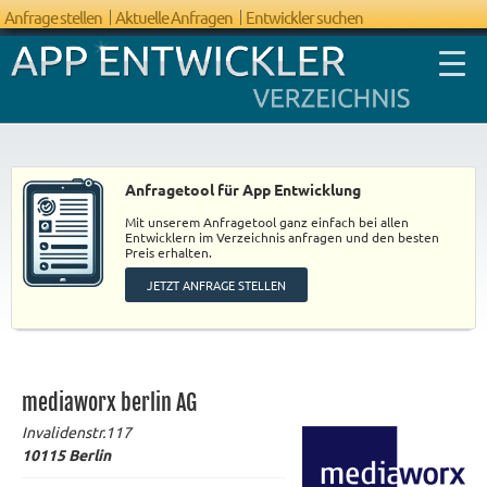
Anfrage stellen
Aktuelle Anfragen
Entwickler suchen
Anfragetool für App Entwicklung
Mit unserem Anfragetool ganz einfach bei allen
FAQ App
Entwicklern im Verzeichnis anfragen und den besten
Preis erhalten.
Entwicklung
JETZT ANFRAGE STELLEN
mediaworx berlin AG
Invalidenstr.117
10115
Berlin