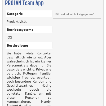
PROLAN Team App
Kategorie
Bild aktuell nicht freigegeben*
Produktivität
Betriebssysteme
iOS
Beschreibung
Sie haben viele Kontakte,
geschäftlich wie privat. Aber
wahrscheinlich ist ein kleiner
Personenkreis dabei für Sie
besonders wichtig. Privat wie
beruflich: Kollegen, Familie,
wichtige Freunde, eventuell
auch besondere Kunden und
Geschäftspartner. Häufig
wechseln jedoch die
benutzten Kanäle, um mit
diesen Personen zu
kommunizieren: Handy,
Festnetztelefon am