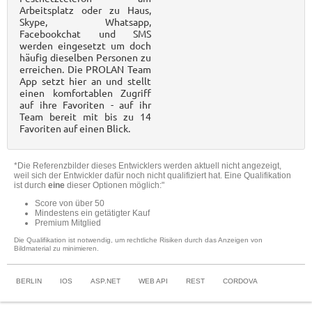
Arbeitsplatz oder zu Haus,
Skype, Whatsapp,
Facebookchat und SMS
werden eingesetzt um doch
häufig dieselben Personen zu
erreichen. Die PROLAN Team
App setzt hier an und stellt
einen komfortablen Zugriff
auf ihre Favoriten - auf ihr
Team bereit mit bis zu 14
Favoriten auf einen Blick.
*Die Referenzbilder dieses Entwicklers werden aktuell nicht angezeigt,
weil sich der Entwickler dafür noch nicht qualifiziert hat. Eine Qualifikation
ist durch
eine
dieser Optionen möglich:"
Score von über 50
Mindestens ein getätigter Kauf
Premium Mitglied
Die Qualifikation ist notwendig, um rechtliche Risiken durch das Anzeigen von
Bildmaterial zu minimieren.
BERLIN
IOS
ASP.NET
WEB API
REST
CORDOVA