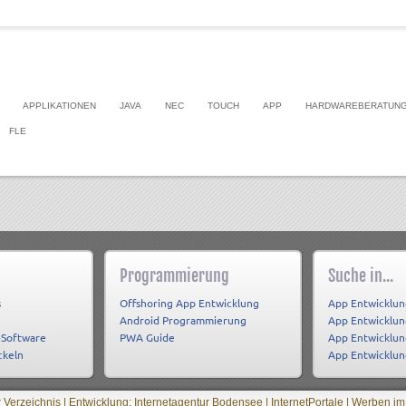
APPLIKATIONEN
JAVA
NEC
TOUCH
APP
HARDWAREBERATUN
FLE
Programmierung
Suche in...
s
Offshoring App Entwicklung
App Entwicklun
Android Programmierung
App Entwicklu
-Software
PWA Guide
App Entwicklun
ckeln
App Entwicklu
 Verzeichnis |
Entwicklung: Internetagentur Bodensee
|
InternetPortale
|
Werben im