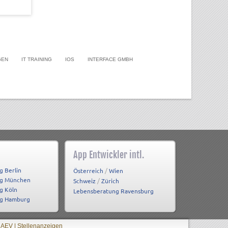
GEN
IT TRAINING
IOS
INTERFACE GMBH
App Entwickler intl.
g Berlin
/
Österreich
Wien
ng München
/
Schweiz
Zürich
g Köln
Lebensberatung Ravensburg
ng Hamburg
 AEV
|
Stellenanzeigen