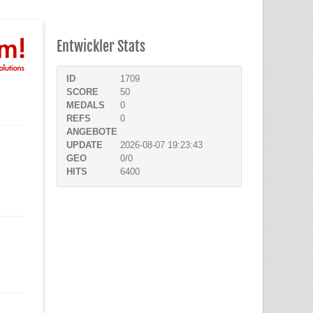
Entwickler Stats
ID
1709
SCORE
50
MEDALS
0
REFS
0
ANGEBOTE
UPDATE
2026-08-07 19:23:43
GEO
0/0
HITS
6400