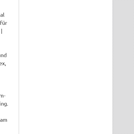
al
für
|
und
ex,
rm-
ing.
Team