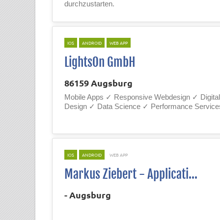
durchzustarten.
IOS
ANDROID
WEB APP
LightsOn GmbH
86159 Augsburg
Mobile Apps ✓ Responsive Webdesign ✓ Digital
Design ✓ Data Science ✓ Performance Service
IOS
ANDROID
WEB APP
Markus Ziebert - Applicati...
- Augsburg