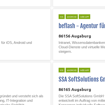
IOS
ANDROID
WEB APP
beflash - Agentur fü
86156 Augsburg
 für iOS, Android und
Intranet, Wissensdatenbanken
Cloud-Dienste und virtuelle Me
steigern.
IOS
ANDROID
WEB APP
SSA SoftSolutions 
86165 Augsburg
ündet und versteht sich als
Die SSA SoftSolutions GmbH 
ng, IT-Integration und
entwickelt im Auftrag von mi
sche Stabilität,
Konzernen individuelle Softw