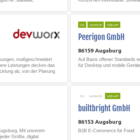
IOS
ANDROID
WEB APP
Peerigon GmbH
86159 Augsburg
sungen, maßgeschneidert
Auf Basis offener Standards e
nsere Leistungen decken das
für Desktop und mobile Geräte
klung ab, von der Planung
IOS
ANDROID
WEB APP
builtbright GmbH
86153 Augsburg
 Augsburg. Mit unserem
B2B E-Commerce für Food
der Größe, digital