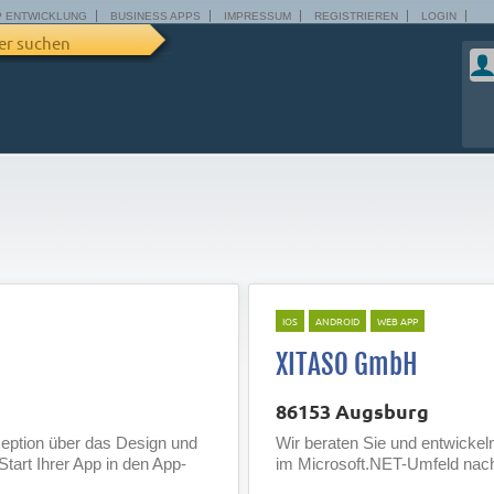
P ENTWICKLUNG
BUSINESS APPS
IMPRESSUM
REGISTRIEREN
LOGIN
er suchen
IOS
ANDROID
WEB APP
XITASO GmbH
86153 Augsburg
eption über das Design und
Wir beraten Sie und entwickel
Start Ihrer App in den App-
im Microsoft.NET-Umfeld nach 