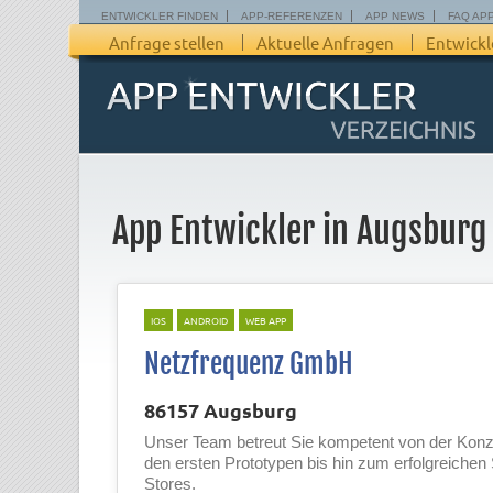
ENTWICKLER FINDEN
APP-REFERENZEN
APP NEWS
FAQ AP
Anfrage stellen
Aktuelle Anfragen
Entwickl
App Entwickler in Augsburg
IOS
ANDROID
WEB APP
Netzfrequenz GmbH
86157 Augsburg
Unser Team betreut Sie kompetent von der Konz
den ersten Prototypen bis hin zum erfolgreichen 
Stores.