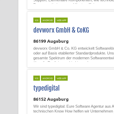
Prozessoptimierung und Kosteneffizien...
IOS
ANDROID
WEB APP
devworx GmbH & CoKG
86199 Augsburg
devworx GmbH & Co. KG entwickelt Softwarelö
oder auf Basis etablierter Standardprodukte. U
gesamte Spektrum der modernen Softwareentwic
über die Realisierung bis hin zur In...
IOS
ANDROID
WEB APP
typedigital
86152 Augsburg
Wir sind typedigital: Eure Software Agentur aus
technischen Know How helfen wir Unternehmen je