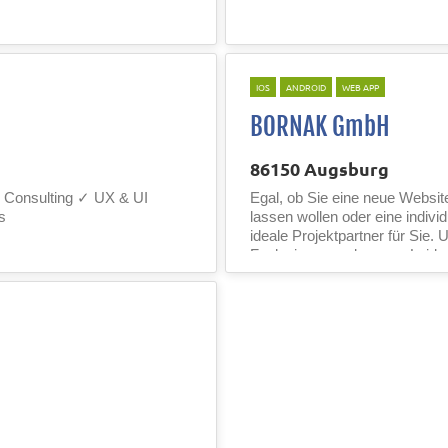
IOS
ANDROID
WEB APP
BORNAK GmbH
86150 Augsburg
 Consulting ✓ UX & UI
Egal, ob Sie eine neue Websit
s
lassen wollen oder eine indivi
ideale Projektpartner für Sie.
Fachwissen und unsere Leid..