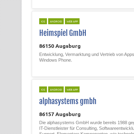
IOS
ANDROID
WEB APP
Heimspiel GmbH
86150 Augsburg
Entwicklung, Vermarktung und Vertrieb von Apps
Windows Phone.
IOS
ANDROID
WEB APP
alphasystems gmbh
86157 Augsburg
Die alphasystems GmbH wurde bereits 1988 gegr
IT-Dienstleister für Consulting, Softwareentwicklu
Support. Elementare Komponenten, wie technologi