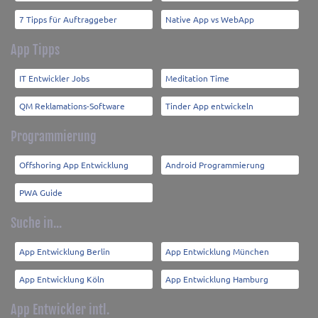
7 Tipps für Auftraggeber
Native App vs WebApp
App Tipps
IT Entwickler Jobs
Meditation Time
QM Reklamations-Software
Tinder App entwickeln
Programmierung
Offshoring App Entwicklung
Android Programmierung
PWA Guide
Suche in...
App Entwicklung Berlin
App Entwicklung München
App Entwicklung Köln
App Entwicklung Hamburg
App Entwickler intl.