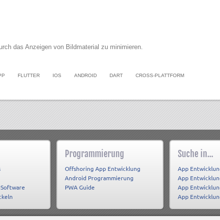
durch das Anzeigen von Bildmaterial zu minimieren.
PP
FLUTTER
IOS
ANDROID
DART
CROSS-PLATTFORM
Programmierung
Suche in...
s
Offshoring App Entwicklung
App Entwicklun
Android Programmierung
App Entwicklu
-Software
PWA Guide
App Entwicklun
ckeln
App Entwicklu