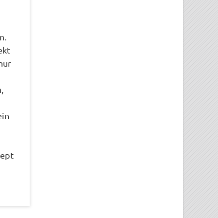
n.
ekt
nur
,
ein
zept