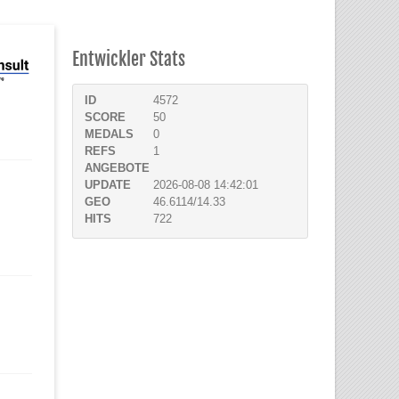
Entwickler Stats
ID
4572
SCORE
50
MEDALS
0
REFS
1
ANGEBOTE
UPDATE
2026-08-08 14:42:01
GEO
46.6114/14.33
HITS
722