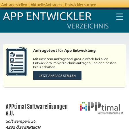
Anfrage stellen
Aktuelle Anfragen
Entwickler suchen
Anfragetool für App Entwicklung
Mit unserem Anfragetool ganz einfach bei allen
FAQ App
Entwicklern im Verzeichnis anfragen und den besten
Preis erhalten.
Entwicklung
JETZT ANFRAGE STELLEN
APPtimal Softwarelösungen
e.U.
Softwarepark 26
4232
ÖSTERREICH