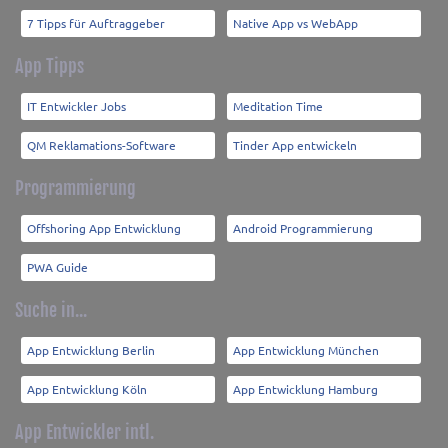
7 Tipps für Auftraggeber
Native App vs WebApp
App Tipps
IT Entwickler Jobs
Meditation Time
QM Reklamations-Software
Tinder App entwickeln
Programmierung
Offshoring App Entwicklung
Android Programmierung
PWA Guide
Suche in...
App Entwicklung Berlin
App Entwicklung München
App Entwicklung Köln
App Entwicklung Hamburg
App Entwickler intl.