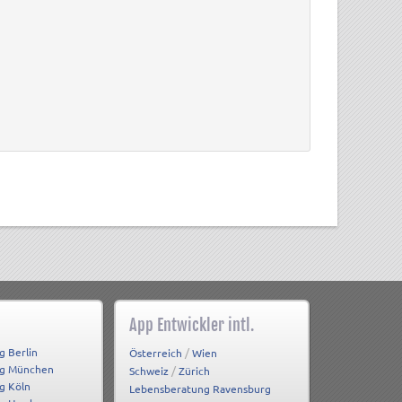
App Entwickler intl.
g Berlin
/
Österreich
Wien
ng München
/
Schweiz
Zürich
g Köln
Lebensberatung Ravensburg