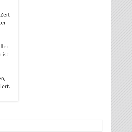
Zeit
ter
ller
 ist
g
en,
iert.