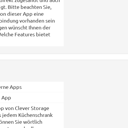
gt. Bitte beachten Sie,
ion dieser App eine
indung vorhanden sein
gen wünscht Ihnen der
elche Features bietet
erne Apps
b App
pp von Clever Storage
s jedem Küchenschrank
önnen Sie wörtlich