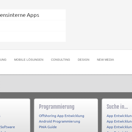
ensinterne Apps
LUNG
MOBILE LÖSUNGEN
CONSULTING
DESIGN
NEW MEDIA
Programmierung
Suche in...
s
Offshoring App Entwicklung
App Entwicklun
Android Programmierung
App Entwicklu
-Software
PWA Guide
App Entwicklun