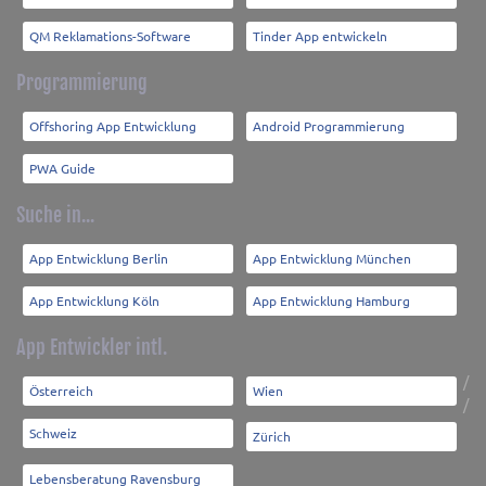
QM Reklamations-Software
Tinder App entwickeln
Programmierung
Offshoring App Entwicklung
Android Programmierung
PWA Guide
Suche in...
App Entwicklung Berlin
App Entwicklung München
App Entwicklung Köln
App Entwicklung Hamburg
App Entwickler intl.
/
Österreich
Wien
/
Schweiz
Zürich
Lebensberatung Ravensburg