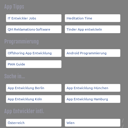
App Tipps
IT Entwickler Jobs
Meditation Time
QM Reklamations-Software
Tinder App entwickeln
Programmierung
Offshoring App Entwicklung
Android Programmierung
PWA Guide
Suche in...
App Entwicklung Berlin
App Entwicklung München
App Entwicklung Köln
App Entwicklung Hamburg
App Entwickler intl.
/
Österreich
Wien
/