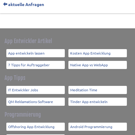
aktuelle Anfragen
App Entwickler Artikel
App entwickeln lassen
Kosten App Entwicklung
7 Tipps für Auftraggeber
Native App vs WebApp
App Tipps
IT Entwickler Jobs
Meditation Time
QM Reklamations-Software
Tinder App entwickeln
Programmierung
Offshoring App Entwicklung
Android Programmierung