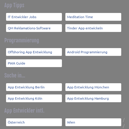
App Tipps
IT Entwickler Jobs
Meditation Time
QM Reklamations-Software
Tinder App entwickeln
Programmierung
Offshoring App Entwicklung
Android Programmierung
PWA Guide
Suche in...
App Entwicklung Berlin
App Entwicklung München
App Entwicklung Köln
App Entwicklung Hamburg
App Entwickler intl.
/
Österreich
Wien
/