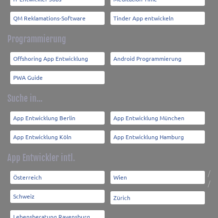
QM Reklamations-Software
Tinder App entwickeln
Programmierung
Offshoring App Entwicklung
Android Programmierung
PWA Guide
Suche in...
App Entwicklung Berlin
App Entwicklung München
App Entwicklung Köln
App Entwicklung Hamburg
App Entwickler intl.
/
Österreich
Wien
/
Schweiz
Zürich
Lebensberatung Ravensburg