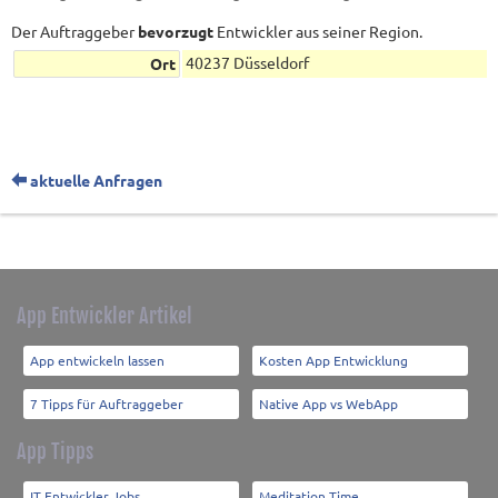
Der Auftraggeber
bevorzugt
Entwickler aus seiner Region.
40237 Düsseldorf
Ort
aktuelle Anfragen
App Entwickler Artikel
App entwickeln lassen
Kosten App Entwicklung
7 Tipps für Auftraggeber
Native App vs WebApp
App Tipps
IT Entwickler Jobs
Meditation Time