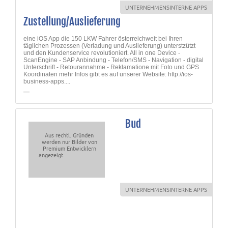
UNTERNEHMENSINTERNE APPS
Zustellung/Auslieferung
eine iOS App die 150 LKW Fahrer österreichweit bei Ihren
täglichen Prozessen (Verladung und Auslieferung) unterstzützt
und den Kundenservice revolutioniert. All in one Device -
ScanEngine - SAP Anbindung - Telefon/SMS - Navigation - digital
Unterschrift - Retourannahme - Reklamatione mit Foto und GPS
Koordinaten mehr Infos gibt es auf unserer Website: http://ios-
business-apps....
Bud
Aus rechtl. Gründen
werden nur Bilder von
Enterprise
Premium Entwicklern
iPad
angezeigt
promo
app
developed
for
InBev
UNTERNEHMENSINTERNE APPS
marketing
department.
The
app
supported
multiple