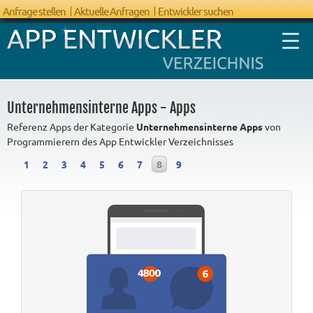
Anfrage stellen
Aktuelle Anfragen
Entwickler suchen
Unternehmensinterne Apps - Apps
Referenz Apps der Kategorie
Unternehmensinterne Apps
von
Programmierern des App Entwickler Verzeichnisses
FAQ App
1
2
3
4
5
6
7
8
9
Entwicklung