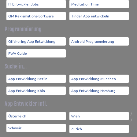
IT Entwickler Jobs
Meditation Time
QM Reklamations-Software
Tinder App entwickeln
Programmierung
Offshoring App Entwicklung
Android Programmierung
PWA Guide
Suche in...
App Entwicklung Berlin
App Entwicklung München
App Entwicklung Köln
App Entwicklung Hamburg
App Entwickler intl.
/
Österreich
Wien
/
Schweiz
Zürich